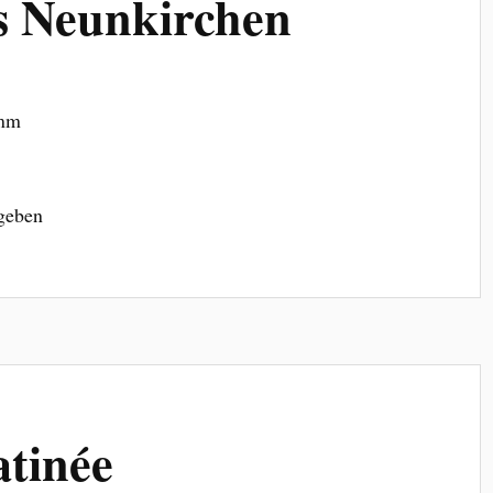
s Neunkirchen
amm
egeben
tinée