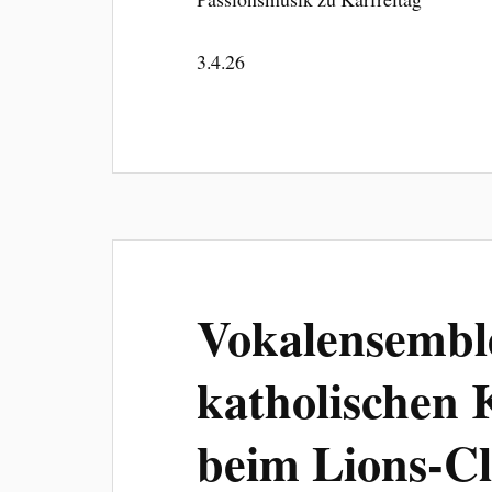
3.4.26
Vokalensemble
katholischen 
beim Lions-C