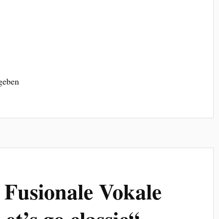
egeben
 Fusionale Vokale
t’s go classic“