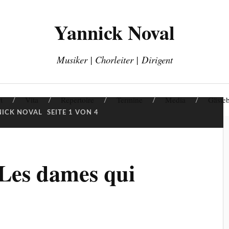
Yannick Noval
Musiker | Chorleiter | Dirigent
t
Vita
Repertoire
Termine
Media
Gäste
NICK NOVAL
SEITE 1 VON 4
Les dames qui